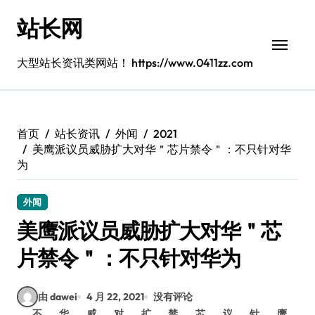
跳
站长网
转
到
内
大型站长资讯类网站！ https://www.0411zz.com
容
首页
站长资讯
外闻
2021
美鹰派议员威胁扩大对华＂芯片禁令＂：不只针对华
为
外闻
美鹰派议员威胁扩大对华＂芯
片禁令＂：不只针对华为
由 dawei
4 月 22, 2021
没有评论
不
华
威
对
扩
禁
芯
议
针
鹰