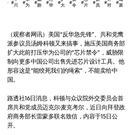
#
#
#
#
#
#
#
#
#
#
只
为
胁
华
大
令
片
员
对
派
（观察者网讯）美国“反华急先锋”、共和党鹰
派参议员汤姆·科顿又来搞事，施压美国商务部
扩大此前打压华为公司的“芯片禁令”，威胁限
制向更多中国公司出售先进芯片设计工具。他
形容这是“能绞死我们的绳索”，不能卖给中
国。
路透社16日消息，科顿与众议院外交委员会首
席共和党成员迈克尔·麦克考尔，近日向拜登政
府商务部长雷蒙多联名致信，内容于15日公
开。