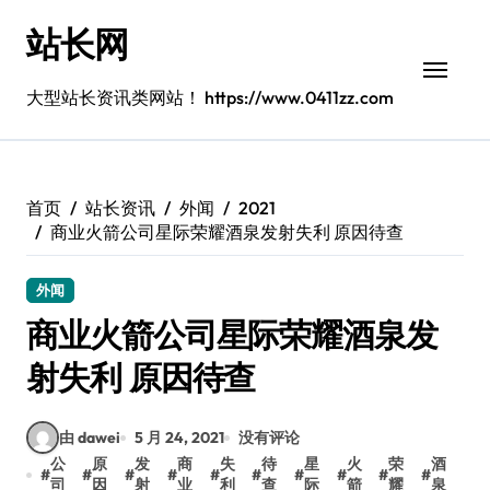
跳
站长网
转
到
内
大型站长资讯类网站！ https://www.0411zz.com
容
首页
站长资讯
外闻
2021
商业火箭公司星际荣耀酒泉发射失利 原因待查
外闻
商业火箭公司星际荣耀酒泉发
射失利 原因待查
由 dawei
5 月 24, 2021
没有评论
公
原
发
商
失
待
星
火
荣
酒
#
#
#
#
#
#
#
#
#
#
司
因
射
业
利
查
际
箭
耀
泉