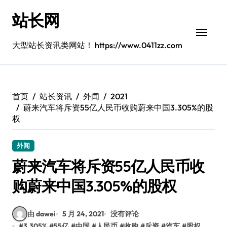
跳
站长网
转
到
内
大型站长资讯类网站！ https://www.0411zz.com
容
首页
站长资讯
外闻
2021
蔚来汽车将斥资55亿人民币收购蔚来中国3.305%的股
权
外闻
蔚来汽车将斥资55亿人民币收
购蔚来中国3.305%的股权
由 dawei
5 月 24, 2021
没有评论
#
3.305%
#
55亿
#
中国
#
人民币
#
收购
#
斥资
#
汽车
#
股权