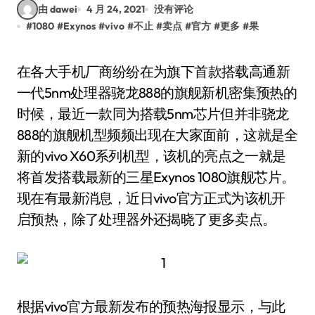
由 dawei
4 月 24, 2021
没有评论
#
1080
#
Exynos
#
vivo
#
不止
#
卖点
#
官方
#
更多
#
果
在各大手机厂商纷纷在为旗下首款搭载高通新
一代5nm处理器骁龙888的旗舰新机密集预热的
时候，最近一款同为搭载5nm芯片但并非骁龙
888的旗舰机型频频出现在大家面前，这就是全
新的vivo X60系列机型，该机的亮点之一就是
将首发搭载最新的三星Exynos 1080旗舰芯片。
现在有最新消息，近日vivo官方正式为该机开
启预热，除了处理器外还揭晓了更多卖点。
根据vivo官方最新发布的预热海报显示，与此