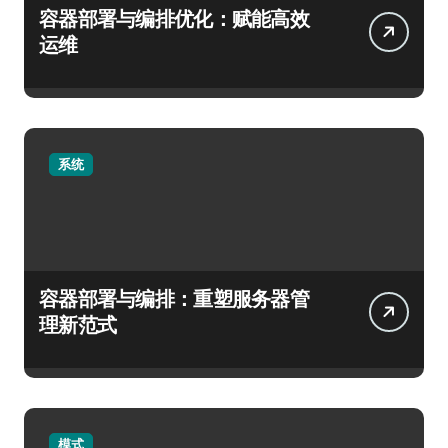
容器部署与编排优化：赋能高效
运维
系统
容器部署与编排：重塑服务器管
理新范式
模式