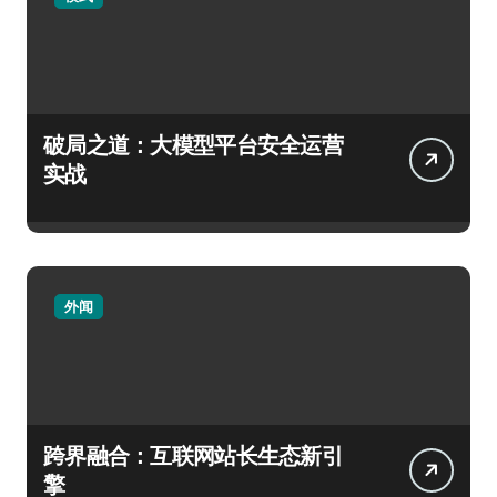
破局之道：大模型平台安全运营
实战
外闻
跨界融合：互联网站长生态新引
擎