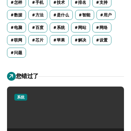
怎样
手机
技术
排名
支持
数据
方法
是什么
智能
用户
电脑
百度
系统
网站
网络
联网
芯片
苹果
解决
设置
问题
您错过了
系统