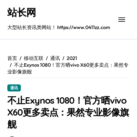
跳
站长网
转
到
内
大型站长资讯类网站！ https://www.0411zz.com
容
首页
移动互联
通讯
2021
不止Exynos 1080！官方晒vivo X60更多卖点：果然专
业影像旗舰
通讯
不止Exynos 1080！官方晒vivo
X60更多卖点：果然专业影像旗
舰