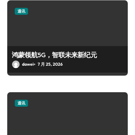
通讯
鸿蒙领航5G，智联未来新纪元
dawei
7 月 25, 2026
通讯