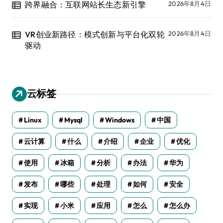
跨界融合：互联网站长生态新引擎
2026年8月4日
VR创业新路径：模式创新与平台化双轮
2026年8月4日
驱动
云标签
Linux
Mysql
Windows
中国
云计算
什么
介绍
企业
优化
使用
冰箱
分析
办法
华为
发布
哪些
处理
如何
安全
实现
小米
应用
怎么
怎么办