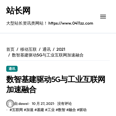
跳
站长网
转
到
内
大型站长资讯类网站！ https://www.0411zz.com
容
首页
移动互联
通讯
2021
数智基建驱动5G与工业互联网加速融合
通讯
数智基建驱动5G与工业互联网
加速融合
由 dawei
10 月 27, 2021
没有评论
#
互联网
#
加速
#
基建
#
工业
#
数智
#
融合
#
驱动