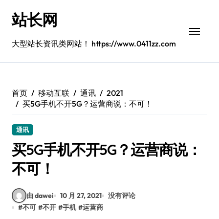
跳
站长网
转
到
内
大型站长资讯类网站！ https://www.0411zz.com
容
首页
移动互联
通讯
2021
买5G手机不开5G？运营商说：不可！
通讯
买5G手机不开5G？运营商说：
不可！
由 dawei
10 月 27, 2021
没有评论
#
不可
#
不开
#
手机
#
运营商