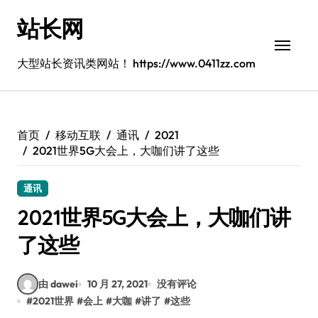
跳
站长网
转
到
内
大型站长资讯类网站！ https://www.0411zz.com
容
首页
移动互联
通讯
2021
2021世界5G大会上，大咖们讲了这些
通讯
2021世界5G大会上，大咖们讲
了这些
由 dawei
10 月 27, 2021
没有评论
#
2021世界
#
会上
#
大咖
#
讲了
#
这些