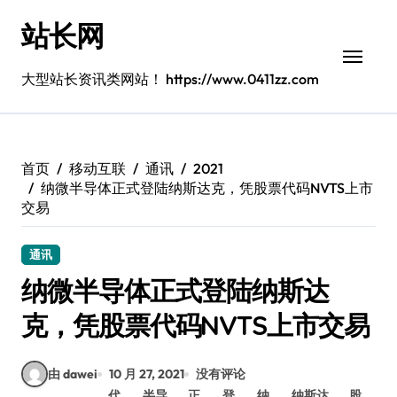
跳
站长网
转
到
内
大型站长资讯类网站！ https://www.0411zz.com
容
首页
移动互联
通讯
2021
纳微半导体正式登陆纳斯达克，凭股票代码NVTS上市
交易
通讯
纳微半导体正式登陆纳斯达
克，凭股票代码NVTS上市交易
由 dawei
10 月 27, 2021
没有评论
代
半导
正
登
纳
纳斯达
股