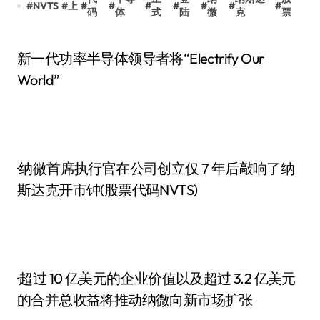
#
NVTS
#
上
#
#
#
#
#
#
#
码
体
式
陆
微
克
票
新一代功率半导体领导者将“Electrify Our
World”
·纳微首席执行官在公司创立仅 7 年后敲响了纳
斯达克开市钟(股票代码NVTS)
·超过 10 亿美元的企业价值以及超过 3.2 亿美元
的合并总收益将推动纳微向新市场扩张