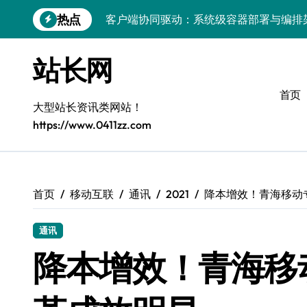
跳
热点
转
容器化部署与编排：解锁科技时代服务器
到
容器技术领航，编排策略赋能：打造服务
内
站长网
容
容器部署与编排优化：赋能高效运维
首页
容器部署与编排：重塑服务器管理新范式
大型站长资讯类网站！
https://www.0411zz.com
破局之道：大模型平台安全运营实战
跨界融合：互联网站长生态新引擎
VR创业新路径：模式创新与平台化双轮驱
首页
移动互联
通讯
2021
降本增效！青海移动
容器智能编排：释放服务器极致效能
通讯
科技赋能：系统容器优化与高效编排驱动
降本增效！青海移