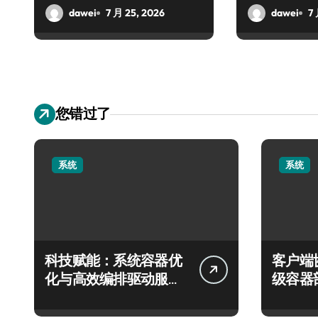
dawei
7 月 25, 2026
dawei
7
您错过了
系统
系统
科技赋能：系统容器优
客户端
化与高效编排驱动服务
级容器
器性能跃升
实践探