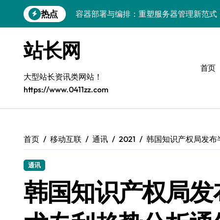
跳
热点
容器部署与编排：重塑服务器管理新范式
转
到
破局之道：大模型平台安全运营实战
内
站长网
容
跨界融合：互联网站长生态新引擎
首页
VR创业新路径：模式创新与平台化双轮驱
大型站长资讯类网站！
https://www.0411zz.com
容器智能编排：释放服务器极致效能
模式革新驱动：平台生态创业实战指南
跨界融合，驱动技术创新新生态
首页
移动互联
通讯
2021
韩国知识产权局发布
Android开发视角下的平台创业与运营实
通讯
鸿蒙建站效能跃升：优化策略与工具链实
韩国知识产权局发
容器部署与编排优化：赋能高效运维