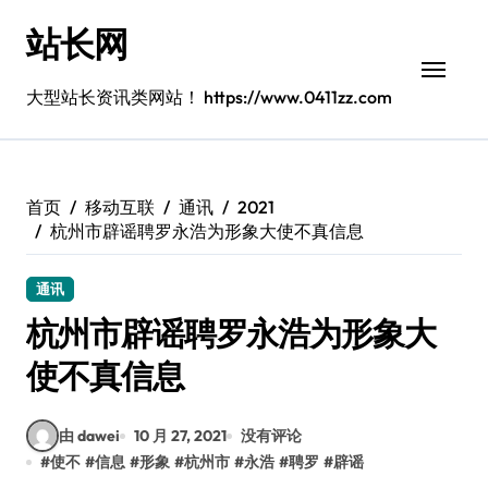
跳
站长网
转
到
内
大型站长资讯类网站！ https://www.0411zz.com
容
首页
移动互联
通讯
2021
杭州市辟谣聘罗永浩为形象大使不真信息
通讯
杭州市辟谣聘罗永浩为形象大
使不真信息
由 dawei
10 月 27, 2021
没有评论
#
使不
#
信息
#
形象
#
杭州市
#
永浩
#
聘罗
#
辟谣