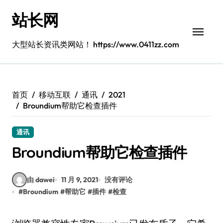
跳
站长网
转
到
内
大型站长资讯类网站！ https://www.0411zz.com
容
首页
移动互联
通讯
2021
Broundium帮助它检查插件
通讯
Broundium帮助它检查插件
由 dawei
11 月 9, 2021
没有评论
#
Broundium
#
帮助它
#
插件
#
检查