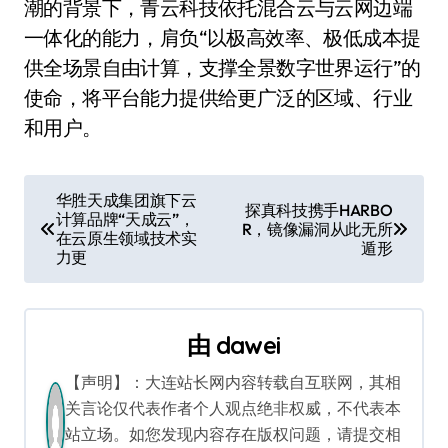
潮的背景下，青云科技依托混合云与云网边端
一体化的能力，肩负“以极高效率、极低成本提
供全场景自由计算，支撑全景数字世界运行”的
使命，将平台能力提供给更广泛的区域、行业
和用户。
文
华胜天成集团旗下云
探真科技携手HARBO
计算品牌“天成云”，
章
R，镜像漏洞从此无所
在云原生领域技术实
遁形
力更
导
航
由
dawei
【声明】：大连站长网内容转载自互联网，其相
关言论仅代表作者个人观点绝非权威，不代表本
站立场。如您发现内容存在版权问题，请提交相