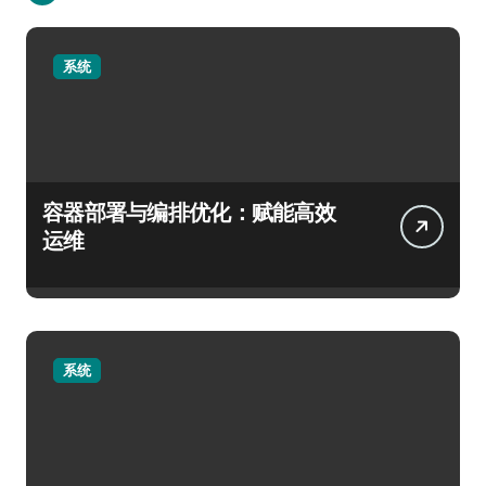
系统
容器部署与编排优化：赋能高效
运维
系统