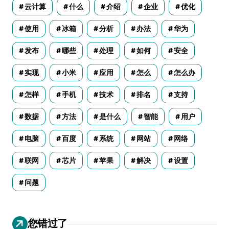
云计算
什么
介绍
企业
优化
使用
冰箱
分析
办法
华为
发布
哪些
处理
如何
安全
实现
小米
应用
怎么
怎么办
怎样
手机
技术
排名
支持
数据
方法
是什么
智能
用户
电脑
百度
系统
网站
网络
联网
芯片
苹果
解决
设置
问题
您错过了