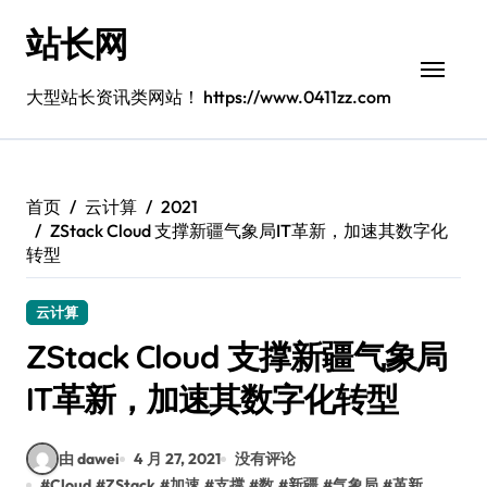
跳
站长网
转
到
内
大型站长资讯类网站！ https://www.0411zz.com
容
首页
云计算
2021
ZStack Cloud 支撑新疆气象局IT革新，加速其数字化
转型
云计算
ZStack Cloud 支撑新疆气象局
IT革新，加速其数字化转型
由 dawei
4 月 27, 2021
没有评论
#
Cloud
#
ZStack
#
加速
#
支撑
#
数
#
新疆
#
气象局
#
革新