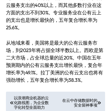
云服务支出的40%以上，而其他多数行业在这
方面的支出不到30%。专业服务业在公有云上
的支出也是增长最快的，五年复合增长率为
25.6%。
从地域来看，美国将是最大的公有云服务市
场，到2023年将占据全球半数以上。西欧是第
二大市场，占全球总量的近20%。中国在五年
预测期内的公有云服务支出增长最快，复合年
增长率为49.1%。拉丁美洲的公有云支出也将有
强劲增长，五年复合增长率为38.3%。
文
以浪潮商业机器的云
在云中存储数据时的
化路线图，为企业数
章
安全留神事项
字化转型全面助力