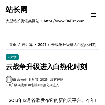
跳
站长网
转
到
内
大型站长资讯类网站！ https://www.0411zz.com
容
首页
云计算
2021
云战争升级进入白热化时刻
云计算
云战争升级进入白热化时刻
由 dawei
8 月 13, 2021
没有评论
#
升级
#
战争
#
时刻
#
白热化
#
进入
2013年12月谷歌发布它的新的云平台。今年1