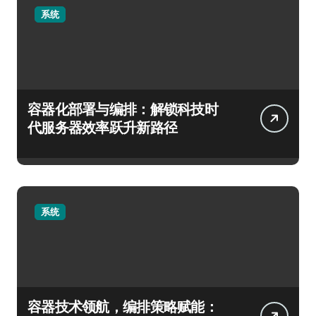
系统
容器化部署与编排：解锁科技时
代服务器效率跃升新路径
系统
容器技术领航，编排策略赋能：