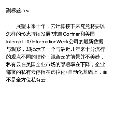
副标题#e#
展望未来十年，云计算接下来究竟将要以
怎样的形态持续发展?来自Gartner和美国
Interop ITX/InformationWeek公司的最新数据
与观察，却揭示了一个与最近几年来十分流行
的观点不同的结论：混合云的前景并不美妙，
私有云在美国企业市场的部署率在下降，企业
部署的私有云停留在虚拟化+自动化基础上，而
不是全方位私有云。