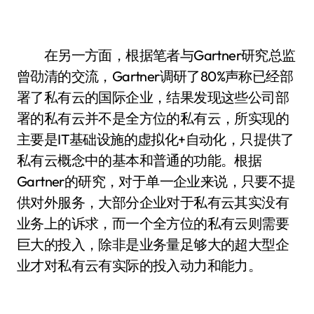
在另一方面，根据笔者与Gartner研究总监
曾劭清的交流，Gartner调研了80%声称已经部
署了私有云的国际企业，结果发现这些公司部
署的私有云并不是全方位的私有云，所实现的
主要是IT基础设施的虚拟化+自动化，只提供了
私有云概念中的基本和普通的功能。根据
Gartner的研究，对于单一企业来说，只要不提
供对外服务，大部分企业对于私有云其实没有
业务上的诉求，而一个全方位的私有云则需要
巨大的投入，除非是业务量足够大的超大型企
业才对私有云有实际的投入动力和能力。