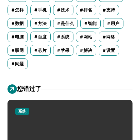
怎样
手机
技术
排名
支持
数据
方法
是什么
智能
用户
电脑
百度
系统
网站
网络
联网
芯片
苹果
解决
设置
问题
您错过了
系统