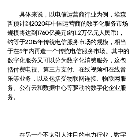
具体来说，以电信运营商行业为例，埃森
哲预计到2020年中国运营商的数字化服务市场
规模将达到1760亿美元(约1.2万亿元人民币)，
约等于2015年传统电信服务市场的规模，相当
于在5年内再造一个传统电信服务市场。其中的
数字化服务又可以分为数字化消费服务，这包
括付费电视、第三方支付、在线视频和在线音
乐等业务，以及包括受物联网连接、物联网服
务、公有云和数据中心等驱动的数字化企业服
务。
在另一个不太引人注目的电力行业，数字