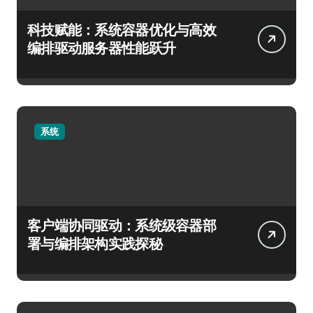
科技赋能：系统容器优化与高效
编排驱动服务器性能跃升
系统
客户端协同驱动：系统级容器部
署与编排架构实践探秘