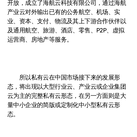
开放，成立了海航云科技有限公司，通过海航
产业云对外输出已有的公务航空、机场、实
业、资本、支付、物流及其上下游合作伙伴以
及通用航空、旅游、酒店、零售、P2P、虚拟
运营商、房地产等服务。
所以私有云在中国市场接下来的发展形
态，将出现以大型行业云、产业云或企业集团
云为主的完整私有云形态，在另一方面则是大
量中小企业的简版或定制化中小型私有云形
态。