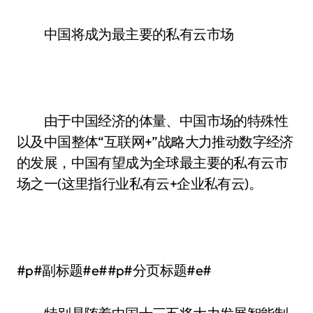
中国将成为最主要的私有云市场
由于中国经济的体量、中国市场的特殊性
以及中国整体“互联网+”战略大力推动数字经济
的发展，中国有望成为全球最主要的私有云市
场之一(这里指行业私有云+企业私有云)。
#p#副标题#e##p#分页标题#e#