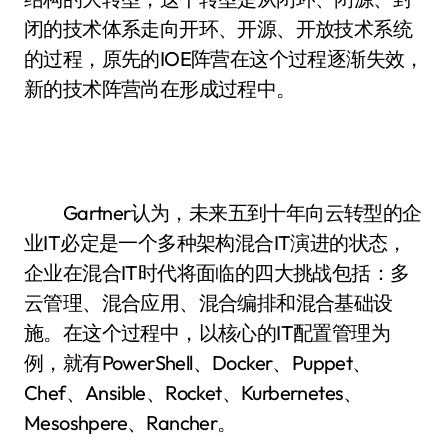
闭的技术体系走向开环、开源、开放技术系统
的过程，原先的IOE阵营在这个过程逐渐失效，
新的技术阵营尚在形成过程中。
Gartner认为，未来五到十年向云转型的企
业IT必定是一个多种架构混合IT演进的状态，
企业在混合IT时代将面临的四大挑战包括：多
云管理、混合应用、混合编排和混合基础设
施。在这个过程中，以核心的IT配置管理为
例，就有PowerShell、Docker、Puppet、
Chef、Ansible、Rocket、Kurbernetes、
Mesoshpere、Rancher。