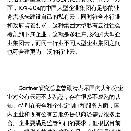
面，10%-20%的中国大型企业集团有足够的业
务需求来建设自己的私有云，同时符合本行业
和政府监管要求，这种集团大型私有云往往会
覆盖到下属企业，这就是多租户形态的大型企
业集团云，而同一行业不同大型企业集团之间
也可合建更为广泛的行业云。
Gartner研究总监曾劭清表示国内大部分企
业对公有云还不太熟悉，存在很多不成熟的认
知。特别在安全和企业定制IT和服务方面，国
内企业和现有公有云服务提供商还需要很多磨
合。企业要满足监管部门的要求，但根据目前