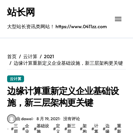
跳
站长网
转
到
内
大型站长资讯类网站！ https://www.0411zz.com
容
首页
云计算
2021
边缘计算重新定义企业基础设施，新三层架构更关键
云计算
边缘计算重新定义企业基础设
施，新三层架构更关键
由 dawei
8 月 19, 2021
没有评论
三
企
基础设
定
新三
架
计
边
重
#
#
#
#
#
#
#
#
#
层
业
施
义
层
构
算
缘
新