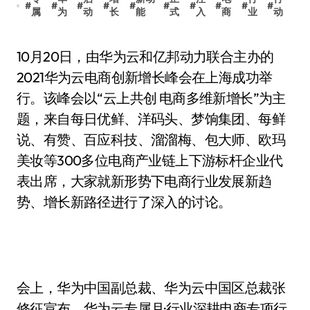
#
#
#
#
#
#
#
#
#
#
属
为
动
长
能
式
入
商
业
动
10月20日，由华为云和亿邦动力联合主办的
2021华为云电商创新增长峰会在上海成功举
行。该峰会以“云上共创 电商多维新增长”为主
题，来自每日优鲜、洋码头、梦饷集团、每鲜
说、有赞、百应科技、溜溜梅、包大师、欧玛
美妆等300多位电商产业链上下游标杆企业代
表出席，大家就新形势下电商行业发展新趋
势、增长新路径进行了深入的讨论。
会上，华为中国副总裁、华为云中国区总裁张
修征宣布，华为云专属月·行业深耕电商专项行