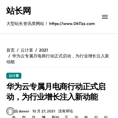
跳
站长网
转
到
内
大型站长资讯类网站！ https://www.0411zz.com
容
首页
云计算
2021
华为云专属月电商行动正式启动，为行业增长注入新
动能
云计算
华为云专属月电商行动正式启
动，为行业增长注入新动能
由 dawei
10 月 27, 2021
没有评论
专
华
启
增
新动
正
注
电
行
行