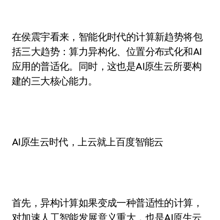
在侯震宇看来，智能化时代的计算新趋势将包
括三大趋势：算力异构化、位置分布式化和AI
应用的普适化。同时，这也是AI原生云所要构
建的三大核心能力。
AI原生云时代，上云就上百度智能云
首先，异构计算如果变成一种普适性的计算，
对加速人工智能发展意义重大，也是AI原生云