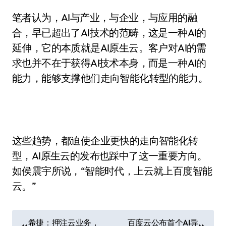
笔者认为，AI与产业，与企业，与应用的融
合，早已超出了AI技术的范畴，这是一种AI的
延伸，它的本质就是AI原生云。客户对AI的需
求也并不在于获得AI技术本身，而是一种AI的
能力，能够支撑他们走向智能化转型的能力。
这些趋势，都迫使企业更快的走向智能化转
型，AI原生云的发布也踩中了这一重要方向。
如侯震宇所说，“智能时代，上云就上百度智能
云。”
文
希捷：押注云业务，
百度云公布首个AI异