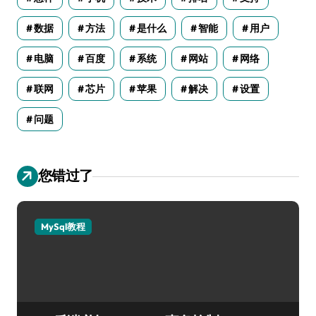
数据
方法
是什么
智能
用户
电脑
百度
系统
网站
网络
联网
芯片
苹果
解决
设置
问题
您错过了
MySql教程