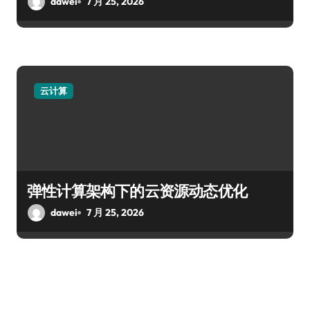
dawei
7 月 25, 2026
云计算
弹性计算架构下的云资源动态优化
dawei
7 月 25, 2026