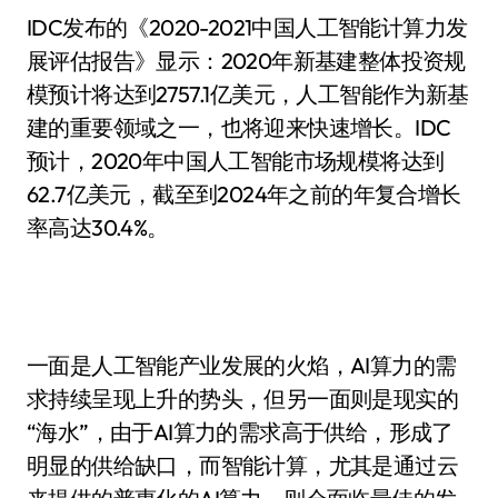
IDC发布的《2020-2021中国人工智能计算力发
展评估报告》显示：2020年新基建整体投资规
模预计将达到2757.1亿美元，人工智能作为新基
建的重要领域之一，也将迎来快速增长。IDC
预计，2020年中国人工智能市场规模将达到
62.7亿美元，截至到2024年之前的年复合增长
率高达30.4%。
一面是人工智能产业发展的火焰，AI算力的需
求持续呈现上升的势头，但另一面则是现实的
“海水”，由于AI算力的需求高于供给，形成了
明显的供给缺口，而智能计算，尤其是通过云