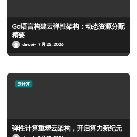
Go语言构建云弹性架构：动态资源分配
精要
dawei
7 月 25, 2026
云计算
弹性计算重塑云架构，开启算力新纪元