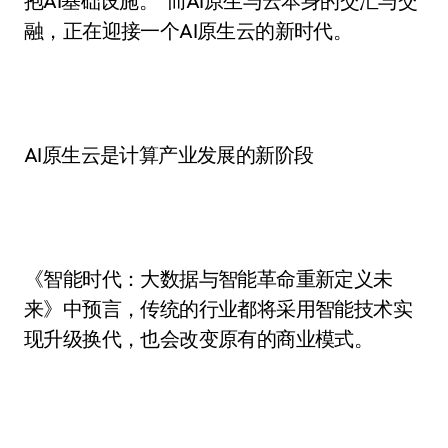
抱AI基础设施。”而AI原生与云本身的交汇与交
融，正在迎接一个AI原生云的新时代。
AI原生云是计算产业发展的新阶段
《智能时代：大数据与智能革命重新定义未
来》中预言，传统的行业都将采用智能技术实
现升级换代，也会改变原有的商业模式。