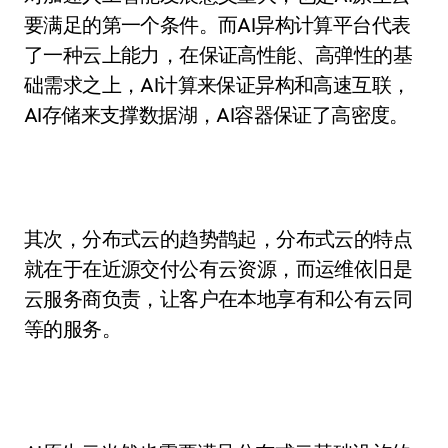
要满足的第一个条件。而AI异构计算平台代表
了一种云上能力，在保证高性能、高弹性的基
础需求之上，AI计算来保证异构和高速互联，
AI存储来支撑数据湖，AI容器保证了高密度。
其次，分布式云的趋势鹊起，分布式云的特点
就在于在近源交付公有云资源，而运维依旧是
云服务商负责，让客户在本地享有和公有云同
等的服务。