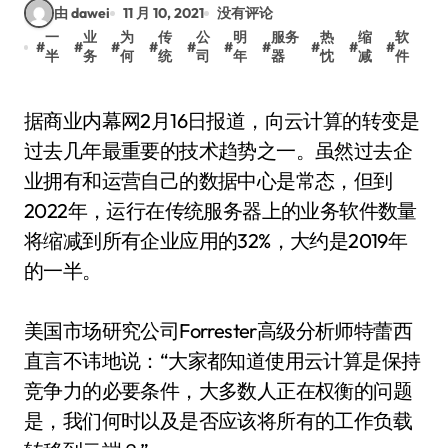
由 dawei
11 月 10, 2021
没有评论
一
业
为
传
公
明
服务
热
缩
软
#
#
#
#
#
#
#
#
#
#
半
务
何
统
司
年
器
忱
减
件
据商业内幕网2月16日报道，向云计算的转变是
过去几年最重要的技术趋势之一。虽然过去企
业拥有和运营自己的数据中心是常态，但到
2022年，运行在传统服务器上的业务软件数量
将缩减到所有企业应用的32%，大约是2019年
的一半。
美国市场研究公司Forrester高级分析师特蕾西
直言不讳地说：“大家都知道使用云计算是保持
竞争力的必要条件，大多数人正在权衡的问题
是，我们何时以及是否应该将所有的工作负载