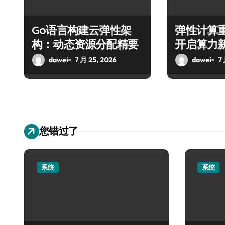
Go语言构建云弹性架
弹性计算
构：动态资源分配精要
开启算力
dawei
7 月 25, 2026
dawei
7
您错过了
系统
系统