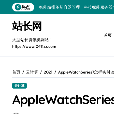
跳
智能编排革新容器管理，科技赋能服务器
热点
转
到
云架构新篇：服务器端容器化部署与编排
内
站长网
容
鸿蒙系统容器化部署：科技驱动下的服务
首页
科技赋能：小程序容器化架构升级与智能
大型站长资讯类网站！
容器化融合智能编排：解锁高可用服务器
https://www.0411zz.com
科技赋能：系统优化与容器编排打造服务
科技赋能体验：容器技术驱动系统高效编
首页
云计算
2021
AppleWatchSeries7怎样实
容器编排赋能：多媒体系统服务器高效架
云计算
客户端视角：系统容器化部署与智能编排
AppleWatchSe
容器编排赋能：构建智能高可用服务器动