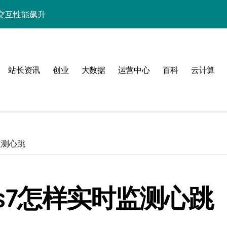
交互性能飙升
优化实战揭秘
器高效编排实践
站长资讯
创业
大数据
运营中心
百科
云计算
编排降本策略
技术革新新路径
器运维效能巅峰
排新飞跃
时监测心跳
构技术革新
的技术跃迁实践
ries7怎样实时监测心跳
态分类科技系统