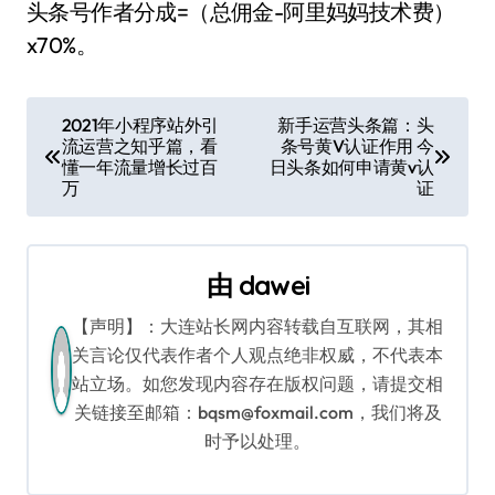
头条号作者分成=（总佣金-阿里妈妈技术费）
x70%。
文
2021年小程序站外引
新手运营头条篇：头
流运营之知乎篇，看
条号黄V认证作用 今
章
懂一年流量增长过百
日头条如何申请黄v认
万
证
导
航
由
dawei
【声明】：大连站长网内容转载自互联网，其相
关言论仅代表作者个人观点绝非权威，不代表本
站立场。如您发现内容存在版权问题，请提交相
关链接至邮箱：bqsm@foxmail.com，我们将及
时予以处理。