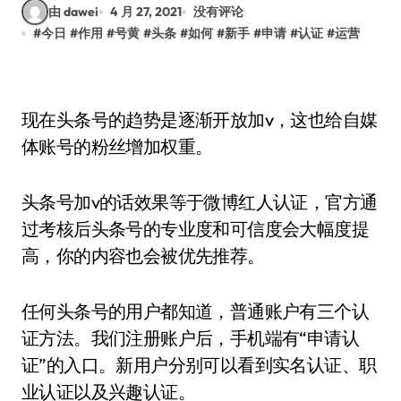
由 dawei
4 月 27, 2021
没有评论
#
今日
#
作用
#
号黄
#
头条
#
如何
#
新手
#
申请
#
认证
#
运营
现在头条号的趋势是逐渐开放加v，这也给自媒
体账号的粉丝增加权重。
头条号加v的话效果等于微博红人认证，官方通
过考核后头条号的专业度和可信度会大幅度提
高，你的内容也会被优先推荐。
任何头条号的用户都知道，普通账户有三个认
证方法。我们注册账户后，手机端有“申请认
证”的入口。新用户分别可以看到实名认证、职
业认证以及兴趣认证。