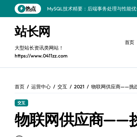
跳
热点
MySQL技术精要：后端事务处理与性能
转
到
技术赋能站长：MySQL事务控制与安全
内
站长网
容
MySQL进阶实战：以科技之力，铸就后
首页
Go语言MySQL事务控制：技术实战解密
大型站长资讯类网站！
https://www.0411zz.com
零基础启航：站长学院带你玩转MySQL
VR开发进阶秘籍：MySQL事务控制科技
容器视角揭秘：MySQL事务处理实战科
首页
运营中心
交互
2021
物联网供应商——挑
MySQL事务控制精要：iOS后端技术实
交互
MySQL事务控制精要：站长必知的技术
物联网供应商——
PHP后端必知：MySQL事务控制进阶，