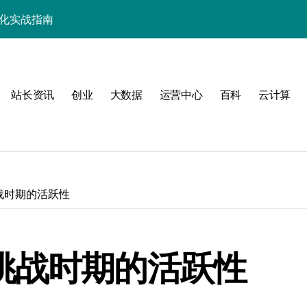
优化实战指南
优化实战精要
端事务性能优化新体验
站长资讯
创业
大数据
运营中心
百科
云计算
与科技优化秘籍
事务控制绝技！
实战深度剖析
技精粹
战时期的活跃性
战解锁科技高效能
合规风控实战指南
挑战时期的活跃性
解锁站长学院高阶技能