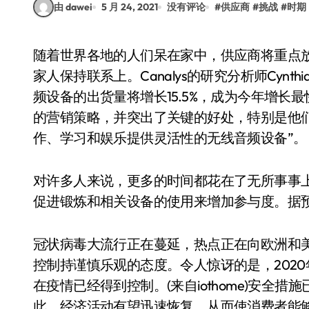
由 dawei
5 月 24, 2021
没有评论
#
供应商
#
挑战
#
时期
随着世界各地的人们呆在家中，供应商将重点放在帮助用户远程学习、工作，运动和娱乐，并与
家人保持联系上。Canalys的研究分析师Cynthia
频设备的出货量将增长15.5%，成为今年增
的营销策略，并突出了关键的好处，特别是他
作、学习和娱乐提供灵活性的无线音频设备”。
对许多人来说，更多的时间都花在了无所事事
促进锻炼和相关设备的使用来增加参与度。据预
冠状病毒大流行正在蔓延，热点正在向欧洲和
控制持谨慎乐观的态度。令人惊讶的是，202
在疫情已经得到控制。(来自iothome)安全
此，经济活动有望迅速恢复，从而使消费者能