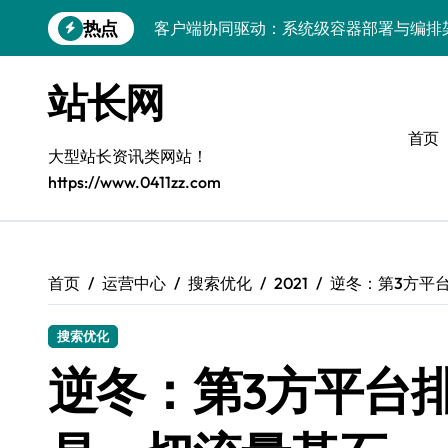
跳
热点
客户端协同驱动：系统级容器部署与编排
转
到
容器化部署与编排：解锁科技时代服务器
内
站长网
容
容器技术领航，编排策略赋能：打造服务
首页
容器部署与编排优化：赋能高效运维
大型站长资讯类网站！
https://www.0411zz.com
容器部署与编排：重塑服务器管理新范式
破局之道：大模型平台安全运营实战
跨界融合：互联网站长生态新引擎
首页
运营中心
搜索优化
2021
逆冬：第3方平
VR创业新路径：模式创新与平台化双轮驱
搜索优化
容器智能编排：释放服务器极致效能
逆冬：第3方平台
科技赋能：系统容器优化与高效编排驱动