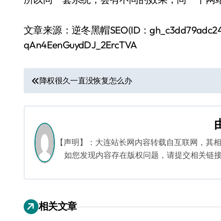
文章来源：逆冬黑帽SEO(ID：gh_c3dd79adc24e)，
qAn4EenGuydDJ_2ErcTVA
文
降权很久一直没恢复怎么办
章
导
航
【声明】：大连站长网内容转载自互联网，其
如您发现内容存在版权问题，请提交相关链接至邮箱
相关文章