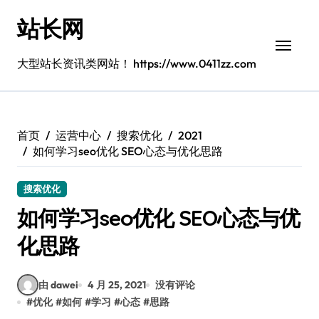
跳
站长网
转
到
内
大型站长资讯类网站！ https://www.0411zz.com
容
首页
运营中心
搜索优化
2021
如何学习seo优化 SEO心态与优化思路
搜索优化
如何学习seo优化 SEO心态与优
化思路
由 dawei
4 月 25, 2021
没有评论
#
优化
#
如何
#
学习
#
心态
#
思路