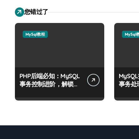
您错过了
MySql教程
MySql
PHP后端必知：MySQL
MyS
事务控制进阶，解锁站
事务处
长学院高阶技能
战指南