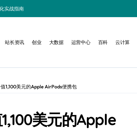
优化实战指南
优化实战精要
端事务性能优化新体验
与科技优化秘籍
站长资讯
创业
大数据
运营中心
百科
云计算
事务控制绝技！
实战深度剖析
技精粹
战解锁科技高效能
1,100美元的Apple AirPods便携包
合规风控实战指南
解锁站长学院高阶技能
,100美元的Apple