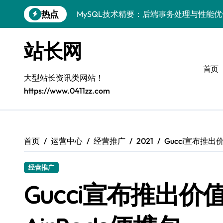
MySQL技术精要：后端事务处理与性能
跳
热点
转
技术赋能站长：MySQL事务控制与安全
到
内
MySQL进阶实战：以科技之力，铸就后
站长网
容
Go语言MySQL事务控制：技术实战解密
首页
大型站长资讯类网站！
零基础启航：站长学院带你玩转MySQL
https://www.0411zz.com
VR开发进阶秘籍：MySQL事务控制科技
容器视角揭秘：MySQL事务处理实战科
MySQL事务控制精要：iOS后端技术实
首页
运营中心
经营推广
2021
Gucci宣布推出价值
MySQL事务控制精要：站长必知的技术
经营推广
PHP后端必知：MySQL事务控制进阶，
Gucci宣布推出价值1