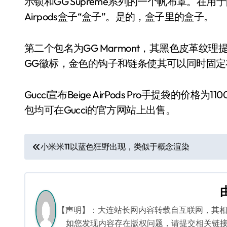
示锁和GG Supreme系列的一个帆布罩。在用
Airpods盒子“盒子”。是的，盒子里的盒子。
第二个包名为GG Marmont，其黑色皮革
GG徽标，金色的钩子和链条使其可以同时固
Gucci宣布Beige AirPods Pro手提袋的价格
包均可在Gucci的官方网站上出售。
文
小米米11以蓝色狂野出现，类似于概念渲染
章
导
航
【声明】：大连站长网内容转载自互联网，其
如您发现内容存在版权问题，请提交相关链接至邮箱