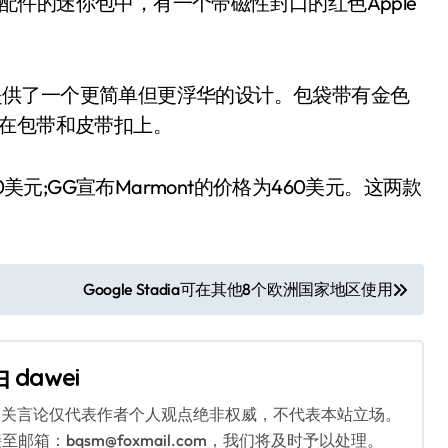
于配件的迷你包中，有一个带磁性封口的红色Apple
纹理提供了一个更简单但更浮华的设计。包袋带有金色
定在包带和皮带扣上。
为1100美元;GG宣布Marmont的价格为460美元。这两款
Google Stadia可在其他8个欧洲国家地区使用
由
dawei
相关言论仅代表作者个人观点绝非权威，不代表本站立场。
：bqsm@foxmail.com，我们将及时予以处理。