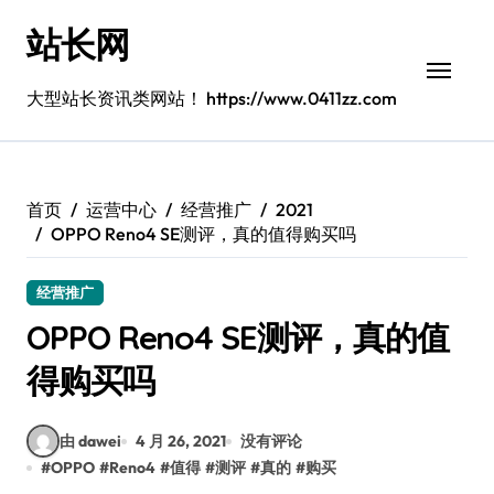
跳
站长网
转
到
内
大型站长资讯类网站！ https://www.0411zz.com
容
首页
运营中心
经营推广
2021
OPPO Reno4 SE测评，真的值得购买吗
经营推广
OPPO Reno4 SE测评，真的值
得购买吗
由 dawei
4 月 26, 2021
没有评论
#
OPPO
#
Reno4
#
值得
#
测评
#
真的
#
购买