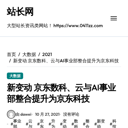
跳
站长网
转
到
内
大型站长资讯类网站！ https://www.0411zz.com
容
首页
大数据
2021
新变动 京东数科、云与AI事业部整合提升为京东科技
大数据
新变动 京东数科、云与AI事业
部整合提升为京东科技
由 dawei
10 月 27, 2021
没有评论
事业
云
京
升
变
数
整
新变
科
#
#
#
#
#
#
#
#
#
部
与
东
为
动
科
合
动
技