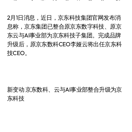
2月1日消息，近日，京东科技集团官网发布消
息称，京东集团已整合原京东数字科技、原京
东云与AI事业部为京东科技子集团。完成品牌
升级后，原京东数科CEO李娅云将出任京东科
技CEO。
新变动 京东数科、云与AI事业部整合升级为京
东科技