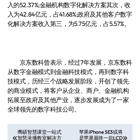
入的52.37%;金融机构数字化解决方案其次，收
入为42.84亿元，占41.68%;政府及其他客户数字
化解决方案收入第三，为5.75亿元，占5.57%。
京东数科曾表示，经过7年发展，京东数科
从数字金融模式到金融科技模式，再到数字科
技模式，历经三个战略发展阶段，开创了领先
的商业模式，将客户从企业、商户、金融机构
拓展至政府及其他产业，逐步发展成为了一家
全球领先的数字科技公司。
文
鹰硕智慧课堂一站式
苹果iPhone SE3或将
智慧录播教室解决方
是苹果最终一款LCD