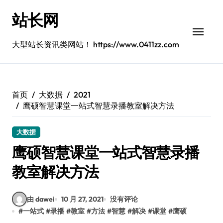
跳
站长网
转
到
内
大型站长资讯类网站！ https://www.0411zz.com
容
首页
大数据
2021
鹰硕智慧课堂一站式智慧录播教室解决方法
大数据
鹰硕智慧课堂一站式智慧录播
教室解决方法
由 dawei
10 月 27, 2021
没有评论
#
一站式
#
录播
#
教室
#
方法
#
智慧
#
解决
#
课堂
#
鹰硕