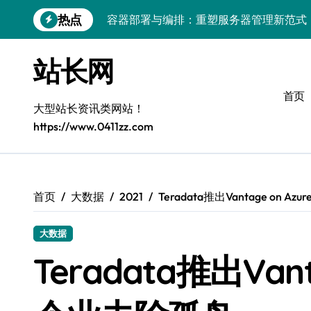
跳
热点
容器部署与编排：重塑服务器管理新范式
转
到
破局之道：大模型平台安全运营实战
内
站长网
容
跨界融合：互联网站长生态新引擎
首页
VR创业新路径：模式创新与平台化双轮驱
大型站长资讯类网站！
https://www.0411zz.com
容器智能编排：释放服务器极致效能
模式革新驱动：平台生态创业实战指南
跨界融合，驱动技术创新新生态
首页
大数据
2021
Teradata推出Vantage on 
Android开发视角下的平台创业与运营实
大数据
鸿蒙建站效能跃升：优化策略与工具链实
Teradata推出Vant
容器部署与编排优化：赋能高效运维