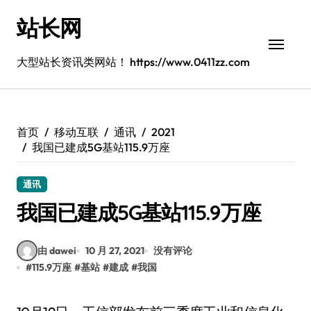
跳
站长网
转
到
内
大型站长资讯类网站！ https://www.0411zz.com
容
首页
移动互联
通讯
2021
我国已建成5G基站115.9万座
通讯
我国已建成5G基站115.9万座
由 dawei
10 月 27, 2021
没有评论
#
115.9万座
#
基站
#
建成
#
我国