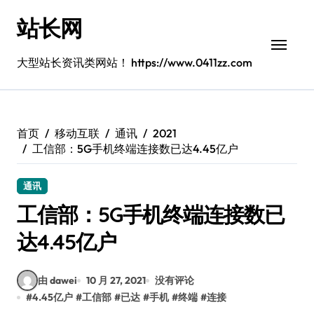
跳
站长网
转
到
内
大型站长资讯类网站！ https://www.0411zz.com
容
首页
移动互联
通讯
2021
工信部：5G手机终端连接数已达4.45亿户
通讯
工信部：5G手机终端连接数已
达4.45亿户
由 dawei
10 月 27, 2021
没有评论
#
4.45亿户
#
工信部
#
已达
#
手机
#
终端
#
连接