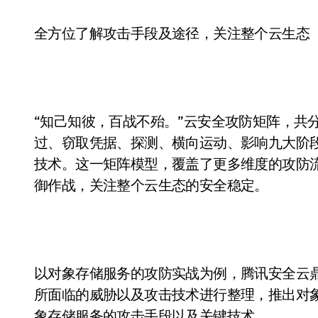
全方位了解攻击手段及途径，关注整个云生态
“知己知彼，百战不殆。”云安全攻防矩阵，共
过、窃取凭据、探测、横向运动、影响九大阶
技术。这一矩阵模型，覆盖了更多维度的攻防
御作战，关注整个云生态的安全稳定。
以对象存储服务的攻防实战为例，腾讯安全云
所面临的威胁以及攻击技术进行整理，推出对
象存储服务的攻击手段以及关键技术。