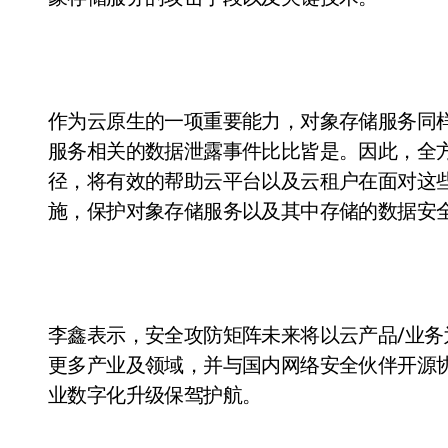
作为云原生的一项重要能力，对象存储服务同
服务相关的数据泄露事件比比皆是。因此，全
径，将有效的帮助云平台以及云租户在面对这
施，保护对象存储服务以及其中存储的数据安
李鑫表示，安全攻防矩阵未来将以云产品/业
更多产业及领域，并与国内网络安全伙伴开源
业数字化升级保驾护航。