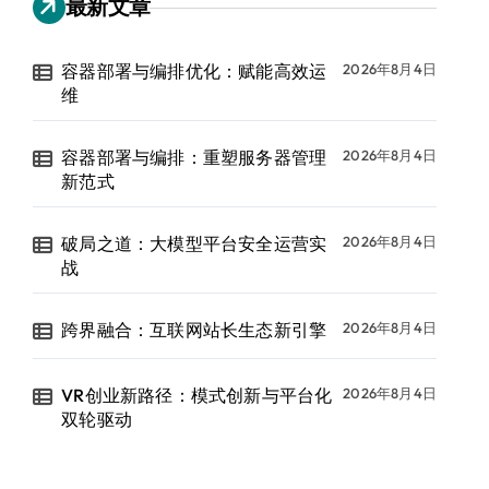
最新文章
容器部署与编排优化：赋能高效运
2026年8月4日
维
容器部署与编排：重塑服务器管理
2026年8月4日
新范式
破局之道：大模型平台安全运营实
2026年8月4日
战
跨界融合：互联网站长生态新引擎
2026年8月4日
VR创业新路径：模式创新与平台化
2026年8月4日
双轮驱动