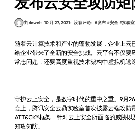
发布云安全攻防矩
由 dawei
10 月 27, 2021
没有评论
#
发布
#
安全
#
实验室
随着云计算技术和产业的蓬勃发展，企业上云已是数字化转型的必然趋势。但云上千般好，却也
给企业带来了全新的安全挑战。云平台不仅要应
常态问题，还要高度重视技术架构中虚拟机逃
守护云上安全，是数字时代的重中之重。9月26
会上，腾讯安全云鼎实验室首次披露云端攻防最
ATT&CK®框架，针对云上安全所面临的威
知攻知防。