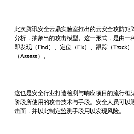
此次腾讯安全云鼎实验室推出的云安全攻防矩
分析，抽象出的攻击模型。这一形式，是由一种军事
即发现（Find）、定位（Fix）、跟踪（Track
（Assess）。
这也是安全行业打造检测与响应项目的流行框架——
阶段所使用的攻击技术与手段。安全人员可以
击面，并以此制定监测手段用以发现风险。