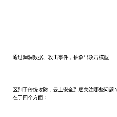
通过漏洞数据、攻击事件，抽象出攻击模型
区别于传统攻防，云上安全到底关注哪些问题
在于四个方面：