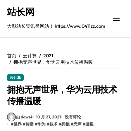
跳
站长网
转
到
内
大型站长资讯类网站！ https://www.0411zz.com
容
首页
云计算
2021
拥抱无声世界，华为云用技术传播温暖
云计算
拥抱无声世界，华为云用技术
传播温暖
由 dawei
10 月 27, 2021
没有评论
#
世界
#
传播
#
华为
#
技术
#
拥抱
#
无声
#
温暖